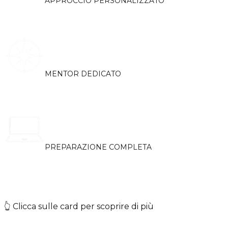
APPROCCIO PERSONALIZZATO
Ogni percorso parte da un'analisi del profilo e degli
obiettivi. Ti aiutiamo a definire una strategia mirata, allineata
al tuo background e alle tue ambizioni professionali
MENTOR DEDICATO
Un Mentor esperto ti accompagna in ogni fase:
dall'orientamento alla preparazione ai colloqui, fino alla
scelta finale dello stage
PREPARAZIONE COMPLETA
Ti supportiamo nella costruzione di un CV efficace, nella
redazione di lettere motivazionali e nella preparazione ai
colloqui, fornendoti gli strumenti necessari per presentarti
al meglio
👆 Clicca sulle card per scoprire di più