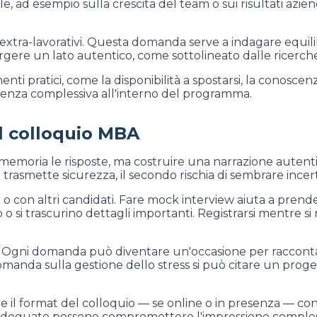
, ad esempio sulla crescita del team o sui risultati azien
tra-lavorativi. Questa domanda serve a indagare equilibrio
mergere un lato autentico, come sottolineato dalle ricerch
i pratici, come la disponibilità a spostarsi, la conoscenza d
rienza complessiva all'interno del programma.
l colloquio MBA
memoria le risposte, ma costruire una narrazione autentic
mo trasmette sicurezza, il secondo rischia di sembrare ince
con altri candidati. Fare mock interview aiuta a prender
o si trascurino dettagli importanti. Registrarsi mentre si 
. Ogni domanda può diventare un'occasione per raccontar
domanda sulla gestione dello stress si può citare un pro
e il format del colloquio — se online o in presenza — con
nadeguato possono compromettere l'impressione compless