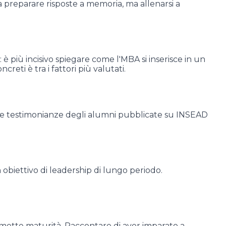
a preparare risposte a memoria, ma allenarsi a
è più incisivo spiegare come l'MBA si inserisce in un
eti è tra i fattori più valutati.
fici. Le testimonianze degli alumni pubblicate su INSEAD
obiettivo di leadership di lungo periodo.
smette maturità. Raccontare di aver imparato a