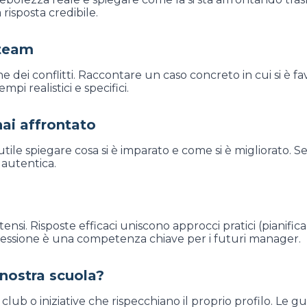
isposta credibile.
 team
dei conflitti. Raccontare un caso concreto in cui si è fa
i realistici e specifici.
hai affrontato
 è utile spiegare cosa si è imparato e come si è migliorat
 autentica.
ensi. Risposte efficaci uniscono approcci pratici (pianific
ressione è una competenza chiave per i futuri manager.
a nostra scuola?
i, club o iniziative che rispecchiano il proprio profilo. L