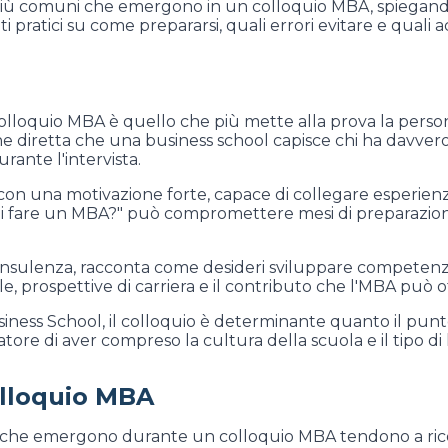
più comuni che emergono in un colloquio MBA, spiegand
ratici su come prepararsi, quali errori evitare e quali 
 colloquio MBA è quello che più mette alla prova la pers
one diretta che una business school capisce chi ha davve
urante l'intervista.
a con una motivazione forte, capace di collegare esperienz
uoi fare un MBA?" può compromettere mesi di preparazio
 consulenza, racconta come desideri sviluppare competen
prospettive di carriera e il contributo che l'MBA può of
ess School, il colloquio è determinante quanto il puntegg
atore di aver compreso la cultura della scuola e il tipo d
olloquio MBA
de che emergono durante un colloquio MBA tendono a rico