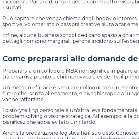
raccontati. Parlare di un progetto con impatto misurabile
risultati.
Può capitare che venga chiesto degli hobby o interessi ex
sportive, volontariato o passioni creative aiuta a far e
Infine, alcune business school dedicano spazio a chiariment
dettagli non sono marginali, perché incidono sull'espe
Come prepararsi alle domande de
Prepararsi a un colloquio MBA non significa imparare a 
tra chi arriva pronto e chi improvvisa è evidente: il pri
Un metodo efficace è simulare colloqui con un mentor o 
è raro che, senza allenamento, si divaghi troppo a lungo 
vanno rafforzate.
Lo storytelling personale è un'altra leva fondamentale
problem solving o visione strategica. Ad esempio, alla 
pianificazione abbia evitato un ritardo.
Anche la preparazione logistica ha il suo peso. Conoscer
durante un'intervista a distanza o un abbigliamento i