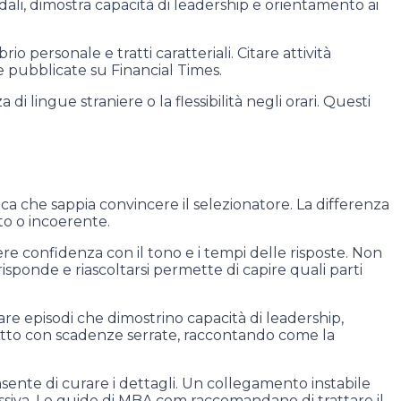
dali, dimostra capacità di leadership e orientamento ai
 personale e tratti caratteriali. Citare attività
e pubblicate su Financial Times.
i lingue straniere o la flessibilità negli orari. Questi
a che sappia convincere il selezionatore. La differenza
rto o incoerente.
e confidenza con il tono e i tempi delle risposte. Non
risponde e riascoltarsi permette di capire quali parti
e episodi che dimostrino capacità di leadership,
getto con scadenze serrate, raccontando come la
sente di curare i dettagli. Un collegamento instabile
iva. Le guide di MBA.com raccomandano di trattare il