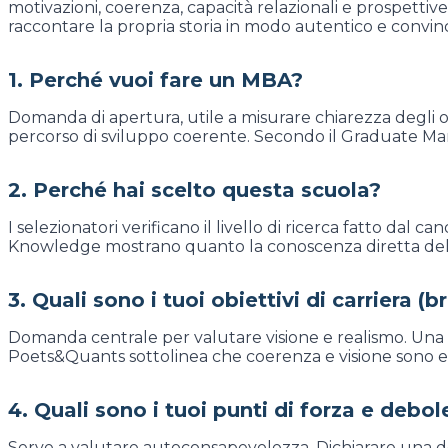
motivazioni, coerenza, capacità relazionali e prospettiv
raccontare la propria storia in modo autentico e convin
1. Perché vuoi fare un MBA?
Domanda di apertura, utile a misurare chiarezza degli ob
percorso di sviluppo coerente. Secondo il Graduate Manag
2. Perché hai scelto questa scuola?
I selezionatori verificano il livello di ricerca fatto dal
Knowledge mostrano quanto la conoscenza diretta della 
3. Quali sono i tuoi obiettivi di carriera 
Domanda centrale per valutare visione e realismo. Una r
Poets&Quants sottolinea che coerenza e visione sono ele
4. Quali sono i tuoi punti di forza e debo
Serve a valutare autoconsapevolezza. Dichiarare una de