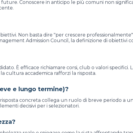
e future. Conoscere in anticipo le più comuni non signific
cente.
iettivi. Non basta dire "per crescere professionalmente": 
ement Admission Council, la definizione di obiettivi concr
 candidato. È efficace richiamare corsi, club o valori speci
cultura accademica rafforzi la risposta.
(breve e lungo termine)?
isposta concreta collega un ruolo di breve periodo a un 
menti decisivi per i selezionatori.
lezza?
bolezza reale e spiegare come la si sta affrontando tra