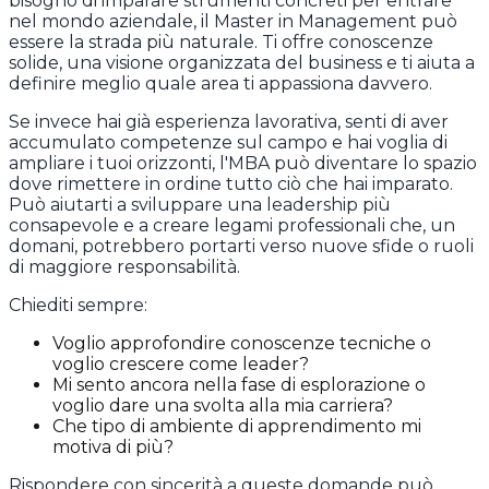
bisogno di imparare strumenti concreti per entrare
nel mondo aziendale, il Master in Management può
essere la strada più naturale. Ti offre conoscenze
solide, una visione organizzata del business e ti aiuta a
definire meglio quale area ti appassiona davvero.
Se invece hai già esperienza lavorativa, senti di aver
accumulato competenze sul campo e hai voglia di
ampliare i tuoi orizzonti, l'MBA può diventare lo spazio
dove rimettere in ordine tutto ciò che hai imparato.
Può aiutarti a sviluppare una leadership più
consapevole e a creare legami professionali che, un
domani, potrebbero portarti verso nuove sfide o ruoli
di maggiore responsabilità.
Chiediti sempre:
Voglio approfondire conoscenze tecniche o
voglio crescere come leader?
Mi sento ancora nella fase di esplorazione o
voglio dare una svolta alla mia carriera?
Che tipo di ambiente di apprendimento mi
motiva di più?
Rispondere con sincerità a queste domande può