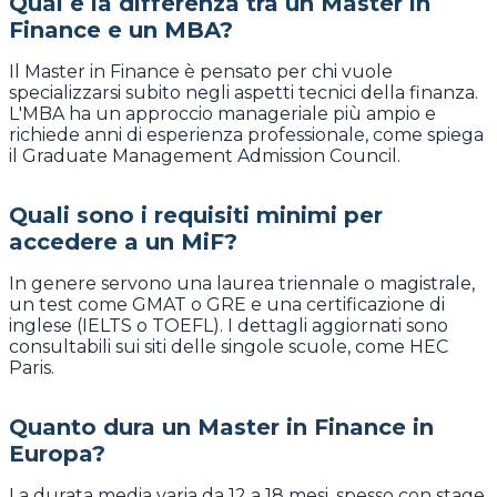
Qual è la differenza tra un Master in
Finance e un MBA?
Il Master in Finance è pensato per chi vuole
specializzarsi subito negli aspetti tecnici della finanza.
L'MBA ha un approccio manageriale più ampio e
richiede anni di esperienza professionale, come spiega
il Graduate Management Admission Council.
Quali sono i requisiti minimi per
accedere a un MiF?
In genere servono una laurea triennale o magistrale,
un test come GMAT o GRE e una certificazione di
inglese (IELTS o TOEFL). I dettagli aggiornati sono
consultabili sui siti delle singole scuole, come HEC
Paris.
Quanto dura un Master in Finance in
Europa?
La durata media varia da 12 a 18 mesi, spesso con stage